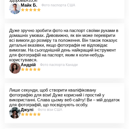
здоров&#39;я!
Майк Б.
Фото паспорта США
Дуже зручно зробити фото на паспорт своїми руками в
домашніх умовах. Дивовижно, як він може перевірити
всі вимоги до розміру та положення. Він також показує
детальні вказівки, якщо фотографія не відповідає
вимогам. На сьогоднішній день найкращий інструмент
для фотографій на паспорт, яким я коли-небудь
користувався.
Андрій
Фото паспорта Канади
Лише секунди, щоб створити кваліфіковану
фотографію для візи! Дуже корисний і простий у
використанні. Слава цьому веб-сайту! Ви – мій додаток
для фотографій, що посвідчують особу.
Джулі
Фото візи США