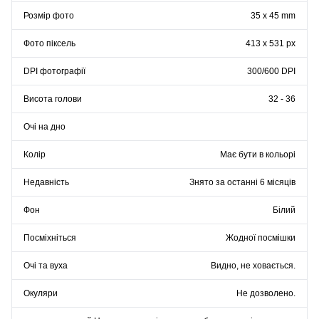
Розмір фото
35 x 45 mm
Фото піксель
413 x 531 px
DPI фотографії
300/600 DPI
Висота голови
32 - 36
Очі на дно
Колір
Має бути в кольорі
Недавність
Знято за останні 6 місяців
Фон
Білий
Посміхніться
Жодної посмішки
Очі та вуха
Видно, не ховається.
Окуляри
Не дозволено.