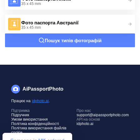
35 x 45 mm
Фото паспорта Австралії
35 x 45 mm
Пошук типів фотографій
AiPassportPhoto
Працює на
idphoto.ai
.
Підтримка
Про нас
Підручник
support@aipassportphoto.com
Умови використання
API на основі
Політика конфіденційності
idphoto.ai
Політика використання файлів
cookie