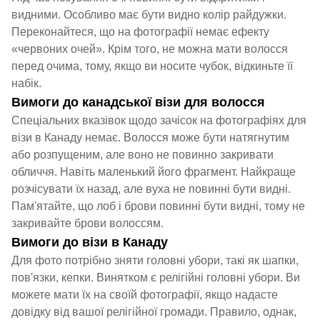
видними. Особливо має бути видно колір райдужки.
Переконайтеся, що на фотографії немає ефекту
«червоних очей». Крім того, не можна мати волосся
перед очима, тому, якщо ви носите чубок, відкиньте її
набік.
Вимоги до канадської візи для волосся
Спеціальних вказівок щодо зачісок на фотографіях для
візи в Канаду немає. Волосся може бути натягнутим
або розпущеним, але воно не повинно закривати
обличчя. Навіть маленький його фрагмент. Найкраще
розчісувати їх назад, але вуха не повинні бути видні.
Пам'ятайте, що лоб і брови повинні бути видні, тому не
закривайте брови волоссям.
Вимоги до візи в Канаду
Для фото потрібно зняти головні убори, такі як шапки,
пов'язки, кепки. Винятком є ​​релігійні головні убори. Ви
можете мати їх на своїй фотографії, якщо надасте
довідку від вашої релігійної громади. Правило, однак,