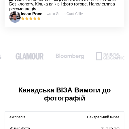
Без клопоту. Кілька кліків і фото готове. Наполеглива
рекомендація.
Ісаак Росс
Фото Green Card США
Канадська ВІЗА Вимоги до
фотографій
експресія
Нейтральний вираз
Розмір фото
35 x 45 mm