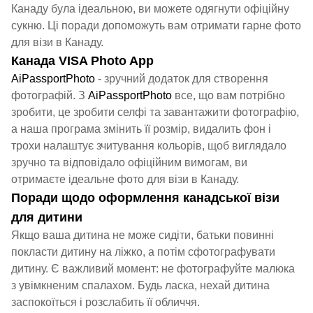
Канаду була ідеальною, ви можете одягнути офіційну
сукню. Ці поради допоможуть вам отримати гарне фото
для візи в Канаду.
Канада VISA Photo App
AiPassportPhoto
- зручний додаток для створення
фотографій. З
AiPassportPhoto
все, що вам потрібно
зробити, це зробити селфі та завантажити фотографію,
а наша програма змінить її розмір, видалить фон і
трохи налаштує зчитування кольорів, щоб виглядало
зручно та відповідало офіційним вимогам, ви
отримаєте ідеальне фото для візи в Канаду.
Поради щодо оформлення канадської візи
для дитини
Якщо ваша дитина не може сидіти, батьки повинні
покласти дитину на ліжко, а потім сфотографувати
дитину. Є важливий момент: не фотографуйте малюка
з увімкненим спалахом. Будь ласка, нехай дитина
заспокоїться і розслабить її обличчя.