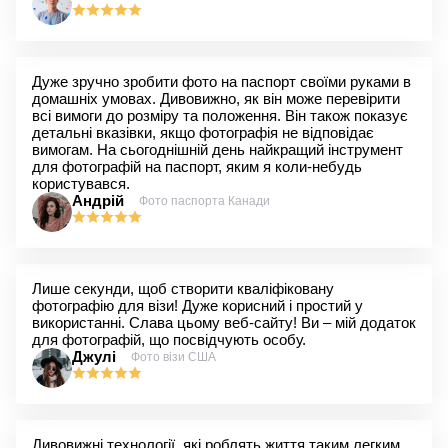
Дуже зручно зробити фото на паспорт своїми руками в
домашніх умовах. Дивовижно, як він може перевірити
всі вимоги до розміру та положення. Він також показує
детальні вказівки, якщо фотографія не відповідає
вимогам. На сьогоднішній день найкращий інструмент
для фотографій на паспорт, яким я коли-небудь
користувався.
Андрій
Фото паспорта Канади
Лише секунди, щоб створити кваліфіковану
фотографію для візи! Дуже корисний і простий у
використанні. Слава цьому веб-сайту! Ви – мій додаток
для фотографій, що посвідчують особу.
Джулі
Фото візи США
Дивовижні технології, які роблять життя таким легким.