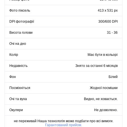
Фото піксель
413 x 531 px
DPI фотографії
300/600 DPI
Висота голови
31 - 36
Очі на дно
Колір
Має бути в кольорі
Недавність
Знято за останні 6 місяців
Фон
Білий
Посміхніться
Жодної посмішки
Очі та вуха
Видно, не ховається.
Окуляри
Не дозволено.
не переживай Наша технологія може подбати про всі вимоги.
Гарантований прийом.