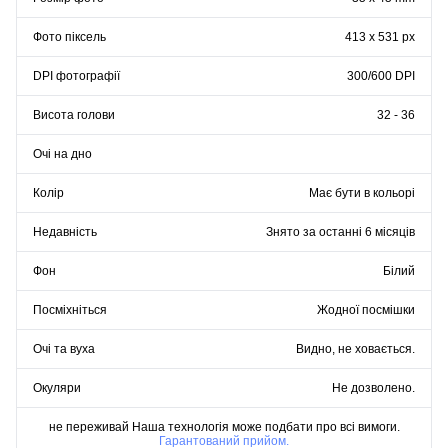
Фото піксель
413 x 531 px
DPI фотографії
300/600 DPI
Висота голови
32 - 36
Очі на дно
Колір
Має бути в кольорі
Недавність
Знято за останні 6 місяців
Фон
Білий
Посміхніться
Жодної посмішки
Очі та вуха
Видно, не ховається.
Окуляри
Не дозволено.
не переживай Наша технологія може подбати про всі вимоги.
Гарантований прийом.