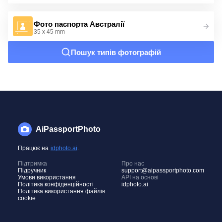
Фото паспорта Австралії
35 x 45 mm
Пошук типів фотографій
AiPassportPhoto
Працює на
idphoto.ai
.
Підтримка
Про нас
Підручник
support@aipassportphoto.com
Умови використання
API на основі
Політика конфіденційності
idphoto.ai
Політика використання файлів
cookie