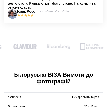
Без клопоту. Кілька кліків і фото готове. Наполеглива
рекомендація.
Ісаак Росс
Фото Green Card США
Білоруська ВІЗА Вимоги до
фотографій
експресія
Нейтральний вираз
Розмір фото
35 x 45 mm