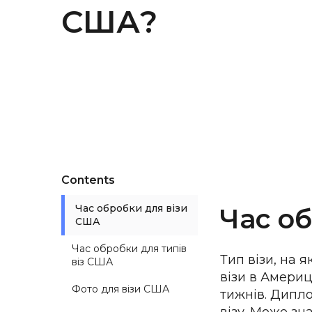
США?
Contents
Час обробки для візи
Час о
США
Час обробки для типів
Тип візи, на 
віз США
візи в Америц
Фото для візи США
тижнів. Дипл