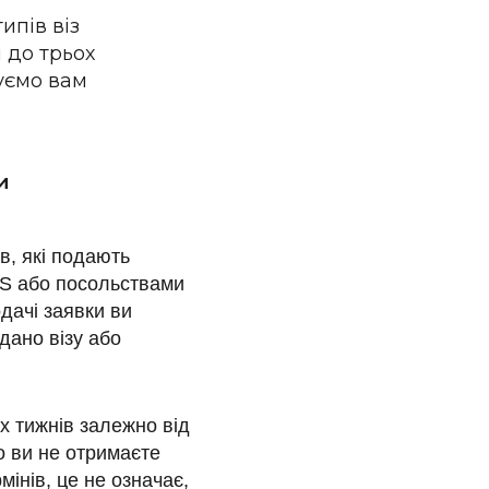
ипів віз
 до трьох
уємо вам
и
в, які подають
IS або посольствами
дачі заявки ви
дано візу або
х тижнів залежно від
о ви не отримаєте
мінів, це не означає,