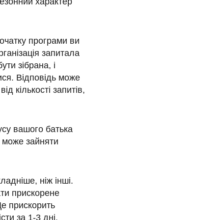
сезонний характер
очатку програми ви
рганізація запитала
ути зібрана, і
ися. Відповідь може
ід кількості запитів,
усу вашого батька
и може зайняти
ладніше, ніж інші.
ати прискорене
Це прискорить
сти за 1-3 дні.