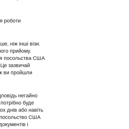
я роботи
е, ніж інші візи.
шого прийому.
ня посольства США
. Це зазвичай
як ви пройшли
дповідь негайно
м потрібно буде
ох днів або навіть
о посольство США
документів і