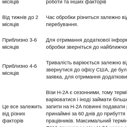
місяців
роботи та інших факторів
Від тижнів до 2
Час обробки різниться залежно ві
місяців
перебування.
Приблизно 3-6
Для отримання додаткової інформ
місяців
обробки зверніться до найближчо
Тривалість варіюється залежно ві
Приблизно 4-6
звернутися до офісу США, де бу
місяців
заявка, для отримання додаткови
Візи H-2A є сезонними, тому терм
варіюватися і іноді займати більш
Це все залежить
запити на H-2A повинні подавати
від різних
принаймні за 60 днів до прибуття
факторів
працівників. Максимальний термін