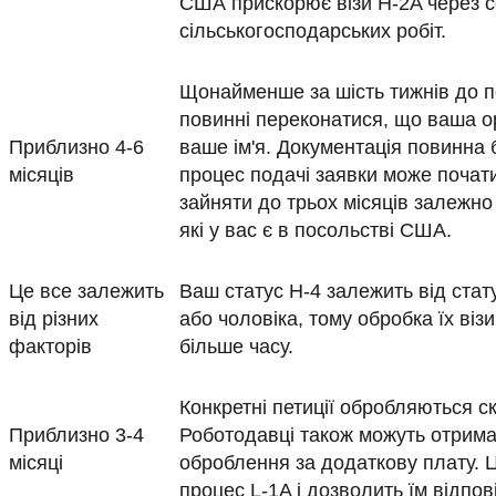
США прискорює візи H-2A через 
сільськогосподарських робіт.
Щонайменше за шість тижнів до п
повинні переконатися, що ваша о
Приблизно 4-6
ваше ім'я. Документація повинна б
місяців
процес подачі заявки може почат
зайняти до трьох місяців залежно в
які у вас є в посольстві США.
Це все залежить
Ваш статус H-4 залежить від стат
від різних
або чоловіка, тому обробка їх віз
факторів
більше часу.
Конкретні петиції обробляються ск
Приблизно 3-4
Роботодавці також можуть отрим
місяці
оброблення за додаткову плату. 
процес L-1A і дозволить їм відпові