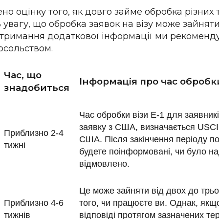
о оцінку того, як довго займе обробка різних т
 увагу, що обробка заявок на візу може зайняти
 отримання додаткової інформації ми рекоменд
посольством.
Час, що
Інформація про час обробк
знадобиться
Час обробки візи E-1 для заявникі
заявку з США, визначається USC
Приблизно 2-4
США. Після закінчення періоду по
тижні
будете поінформовані, чи було на
відмовлено.
Це може зайняти від двох до трьо
Приблизно 4-6
того, чи працюєте ви. Однак, якщ
тижнів
відповіді протягом зазначених тер