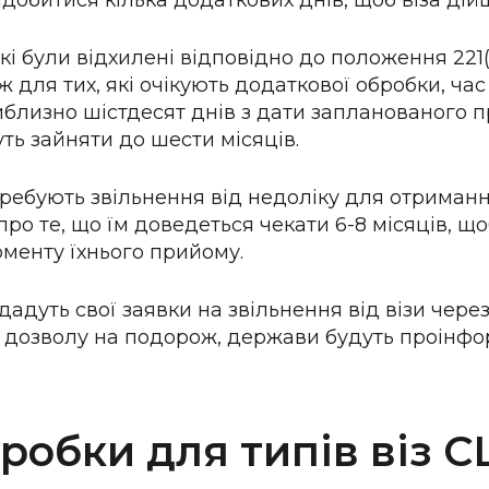
адобитися кілька додаткових днів, щоб віза дій
які були відхилені відповідно до положення 221
ож для тих, які очікують додаткової обробки, ча
близно шістдесят днів з дати запланованого п
ть зайняти до шести місяців.
требують звільнення від недоліку для отриманн
 про те, що їм доведеться чекати 6-8 місяців, щ
оменту їхнього прийому.
адуть свої заявки на звільнення від візи чере
 дозволу на подорож, держави будуть проінфо
бробки для типів віз 