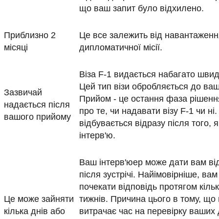
що ваш запит було відхилено.
Приблизно 2
Це все залежить від навантаженн
місяці
дипломатичної місії.
Віза F-1 видається набагато швидш
Цей тип візи обробляється до ва
Зазвичай
Прийом - це остання фаза рішен
надається після
про те, чи надавати візу F-1 чи ні
вашого прийому
відбувається відразу після того, 
інтерв'ю.
Ваш інтерв'юер може дати вам ві
після зустрічі. Найімовірніше, ва
почекати відповідь протягом кільк
Це може зайняти
тижнів. Причина цього в тому, щ
кілька днів або
витрачає час на перевірку ваших 