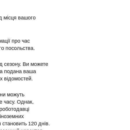
д місця вашого
ації про час
го посольства.
д сезону. Ви можете
ла подана ваша
х відомостей.
іни можуть
е часу. Однак,
 роботодавці
 іноземних
 становить 120 днів.