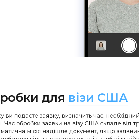
бробки для
візи США
яку ви подаєте заявку, визначить час, необхідн
і. Час обробки заявки на візу США складе від тр
оматична місія надішле документ, якщо заявни