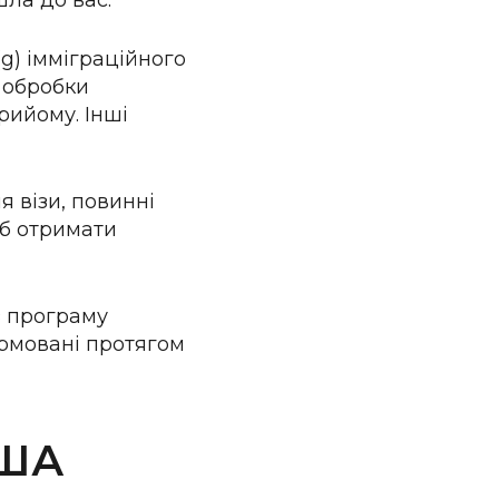
шла до вас.
(g) імміграційного
с обробки
рийому. Інші
я візи, повинні
об отримати
з програму
рмовані протягом
США