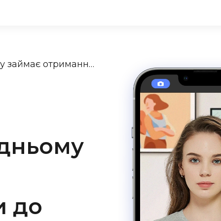
Скільки в середньому часу займає отримання візи до США?
едньому
и до