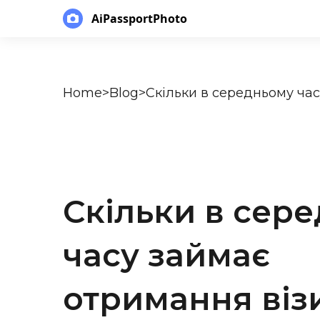
AiPassportPhoto
Home
>
Blog
>
Скільки в сер
часу займає
отримання віз