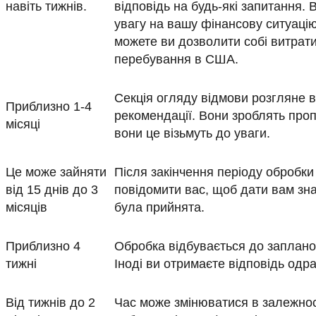
навіть тижнів.
відповідь на будь-які запитання. 
увагу на вашу фінансову ситуацію
можете ви дозволити собі витрат
перебування в США.
Секція огляду відмови розгляне в
Приблизно 1-4
рекомендації. Вони зроблять проп
місяці
вони це візьмуть до уваги.
Це може зайняти
Після закінчення періоду обробк
від 15 днів до 3
повідомити вас, щоб дати вам зна
місяців
була прийнята.
Приблизно 4
Обробка відбувається до заплано
тижні
Іноді ви отримаєте відповідь одра
Від тижнів до 2
Час може змінюватися в залежнос