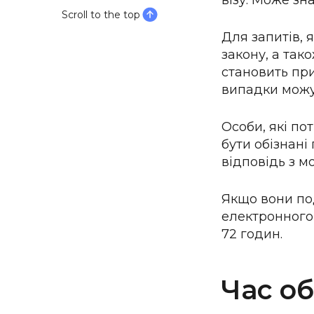
візу. Може зн
Scroll to the top
Для запитів, 
закону, а так
становить при
випадки можу
Особи, які по
бути обізнані
відповідь з м
Якщо вони под
електронного
72 годин.
Час о