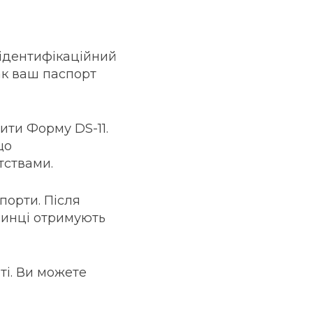
 ідентифікаційний
ак ваш паспорт
ити Форму DS-11.
що
тствами.
порти. Після
очинці отримують
ті. Ви можете