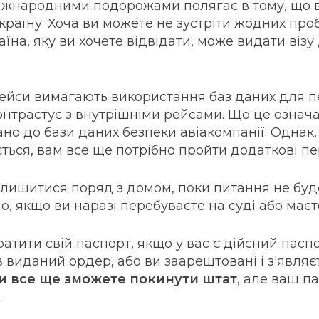
іжнародними подорожами полягає в тому, що 
 країну. Хоча ви можете не зустріти жодних пр
аїна, яку ви хочете відвідати, може видати віз
ейси вимагають використання баз даних для пе
онтрастує з внутрішніми рейсами. Що це означ
ано до бази даних безпеки авіакомпанії. Однак,
ється, вам все ще потрібно пройти додаткові пе
лишитися поряд з домом, поки питання не буд
о, якщо ви наразі перебуваєте на суді або маєт
атити свій паспорт, якщо у вас є дійсний пасп
ув виданий ордер, або ви заарештовані і з'являєт
и все ще зможете покинути штат
, але ваш п
.