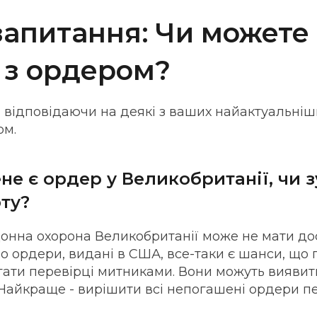
запитання: Чи можете
и з ордером?
, відповідаючи на деякі з ваших найактуальніш
ом.
не є ордер у Великобританії, чи 
ту?
онна охорона Великобританії може не мати до
ро ордери, видані в США, все-таки є шанси, щ
гати перевірці митниками. Вони можуть виявити
. Найкраще - вирішити всі непогашені ордери 