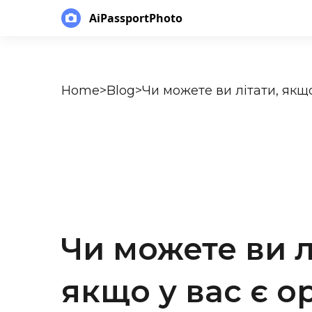
AiPassportPhoto
Home
>
Blog
>
Чи можете ви літати, якщ
Чи можете ви л
якщо у вас є о