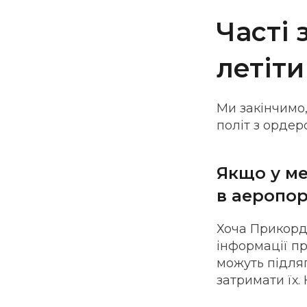
Часті 
летіт
Ми закінчимо
політ з ордер
Якщо у ме
в аеропор
Хоча Прикорд
інформації п
можуть підля
затримати їх