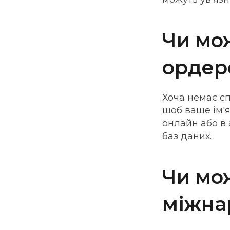
Чи мо
ордер
Хоча немає сп
щоб ваше ім'я
онлайн або в 
баз даних.
Чи мо
міжна