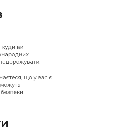
з
і куди ви
іжнародних
е подорожувати.
аєтеся, що у вас є
 можуть
 безпеки
ти