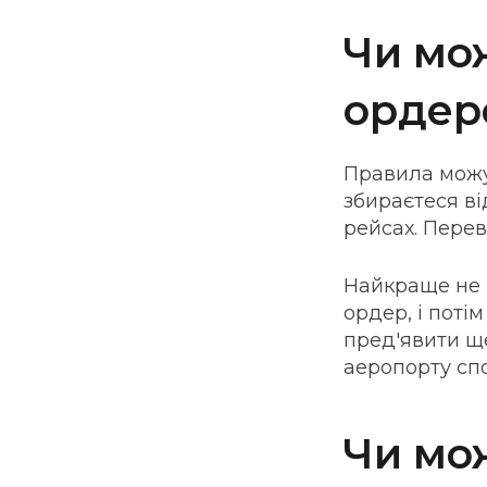
Чи мо
ордер
Правила можут
збираєтеся ві
рейсах. Перев
Найкраще не н
ордер, і пот
пред'явити щ
аеропорту спо
Чи мо