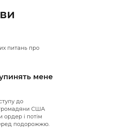
 ви
их питань про
зупинять мене
ступу до
о громадяни США
 ордер і потім
перед подорожжю.