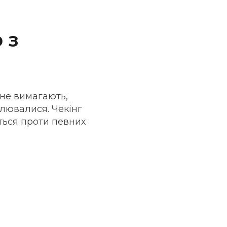
 з
 не вимагають,
илювалися. Чекінг
ться проти певних