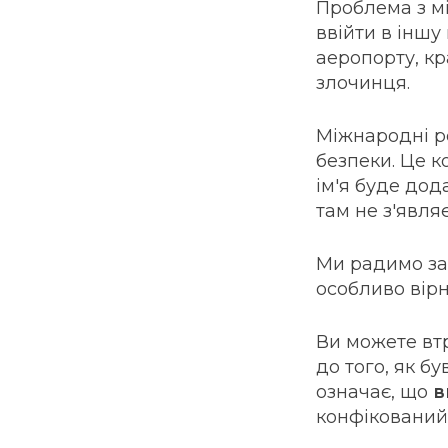
Проблема з м
ввійти в іншу
аеропорту, кр
злочинця.
Міжнародні р
безпеки. Це к
ім'я буде дод
там не з'явля
Ми радимо за
особливо вірн
Ви можете втр
до того, як б
означає, що
в
конфікований