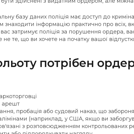
бути здійснені з видатним ордером, але міжнар
льну базу даних поліція має доступ до криміна
їм знаходити інформацію практично про всіх, 
вас затримує поліція за порушення ордера, вас
е не те, що ви хочете на початку вашої відпустк
ольоту потрібен ордер
аркоторговці
 арешт
ання, пробація або судовий наказ, що заборон
алімінами (наприклад, у США, якщо ви заборгув
пов'язані з розповсюдженням контрольованих р
ити або підпорядкувати нагляду.