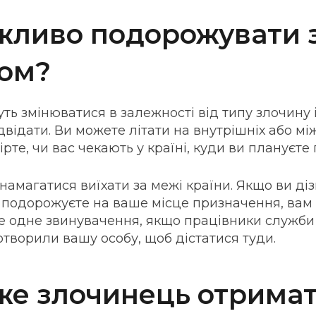
жливо подорожувати 
ом?
ь змінюватися в залежності від типу злочину 
двідати. Ви можете літати на внутрішніх або м
ірте, чи вас чекають у країні, куди ви плануєт
амагатися виїхати за межі країни. Якщо ви дізн
ім подорожуєте на ваше місце призначення, вам
е одне звинувачення, якщо працівники служби
творили вашу особу, щоб дістатися туди.
же злочинець отрима