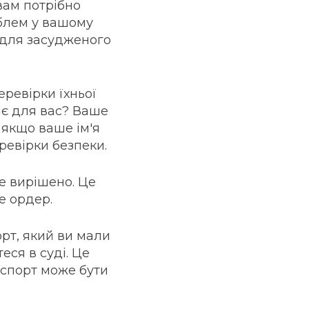
вам потрібно
облем у вашому
у для засудженого
ревірки їхньої
ає для вас? Ваше
 якщо ваше ім'я
ревірки безпеки.
е вирішено. Це
е ордер.
орт, який ви мали
еся в суді. Це
аспорт може бути