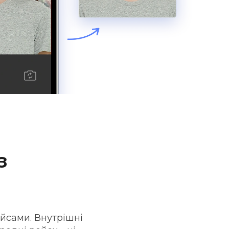
з
йсами. Внутрішні