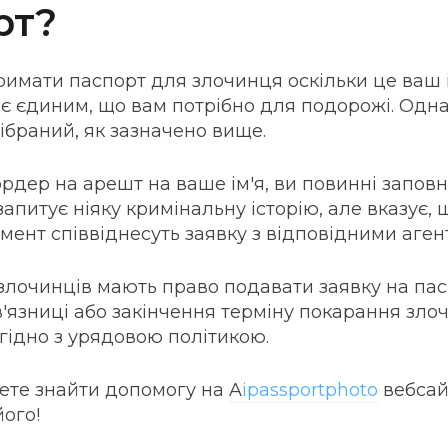
рт?
римати паспорт для злочинця оскільки це ваш
 є єдиним, що вам потрібно для подорожі. Одн
ібраний, як зазначено вище.
ордер на арешт на ваше ім'я, ви повинні заповн
апитує ніяку кримінальну історію, але вказує, 
ент співвіднесуть заявку з відповідними аген
 злочинців мають право подавати заявку на пас
в'язниці або закінчення терміну покарання зл
гідно з урядовою політикою.
ете знайти допомогу на
A
ipassportphoto
вебсай
ого!