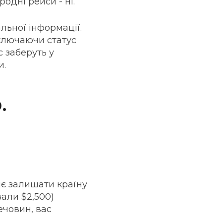
одні рейси - ні.
льної інформації.
включаючи статус
 заберуть у
и.
.
яє залишати країну
али $2,500)
ечовин, вас