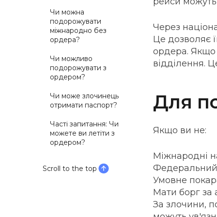
рейси можуть 
Чи можна
подорожувати
Через націона
міжнародно без
Це дозволяє 
ордера?
ордера. Якщо 
Чи можливо
відділення. Ц
подорожувати з
ордером?
Для п
Чи може злочинець
отримати паспорт?
Часті запитання: Чи
Якщо ви не:
можете ви летіти з
ордером?
Міжнародні н
Федеральний
Scroll to the top
Умовне покар
Мати борг за 
За злочини, 
можуть ув'язн