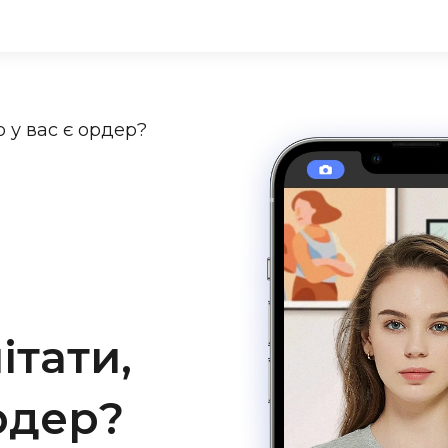
о у вас є ордер?
ітати,
рдер?